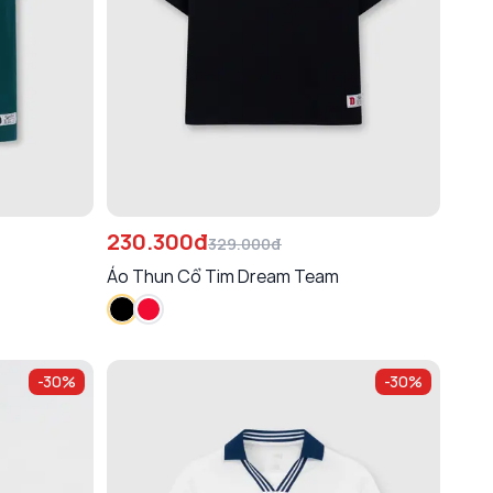
230.300đ
329.000đ
Áo Thun Cổ Tim Dream Team
-
30
%
-
30
%