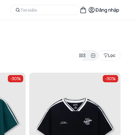
Đăng nhập
Lọc
-
30
%
-
30
%