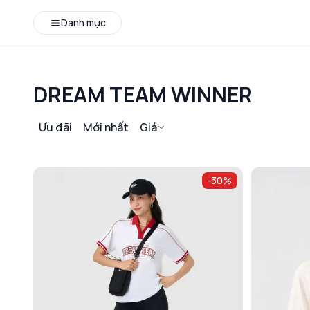
Danh mục
DREAM TEAM WINNER
Ưu đãi
Mới nhất
Giá
-
30
%