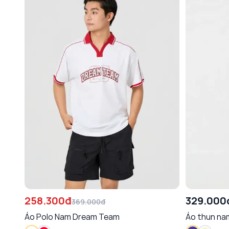
258.300đ
329.000
369.000đ
Áo Polo Nam Dream Team
Áo thun na