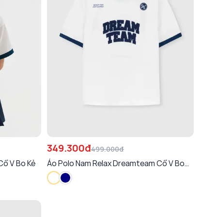
349.300đ
499.000đ
Cổ V Bo Kẻ
Áo Polo Nam Relax Dreamteam Cổ V Bo
Kẻ