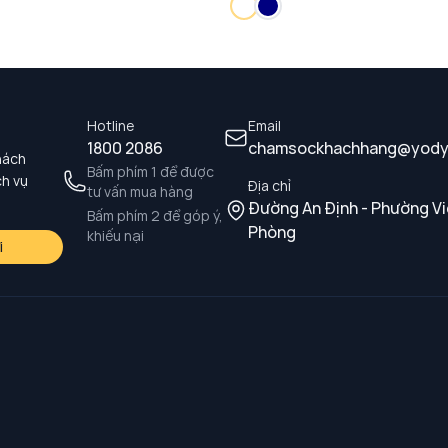
Hotline
Email
1800 2086
chamsockhachhang@yody
hách
Bấm phím 1 để được
ch vụ
Địa chỉ
tư vấn mua hàng
Đường An Định - Phường Vi
Bấm phím 2 để góp ý,
Phòng
khiếu nại
i