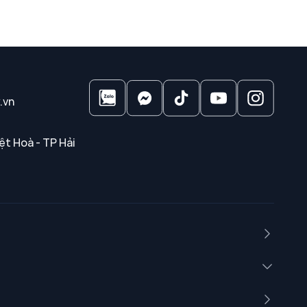
.vn
ệt Hoà - TP Hải