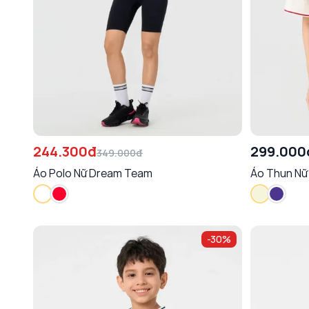
244.300đ
299.000
349.000đ
Áo Polo Nữ Dream Team
Áo Thun Nữ
-
30
%