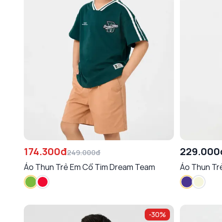
174.300đ
229.000
249.000đ
Áo Thun Trẻ Em Cổ Tim Dream Team
Áo Thun Tr
-
30
%