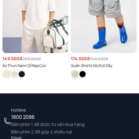
149.500đ
174.500đ
299.000đ
349.000đ
Áo Thun Nam Cổ Nẹp Cúc
Quần Shorts Gió Rút Dây
Hotline
1800 2086
Bấm phím 1 để được tư vấn mua hàng
Bấm phím 2 để góp ý, khiếu nại
Email