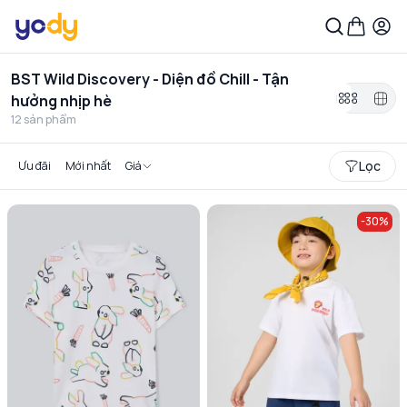
BST Wild Discovery - Diện đồ Chill - Tận
hưởng nhịp hè
12
sản phẩm
Lọc
Ưu đãi
Mới nhất
Giá
-
30
%