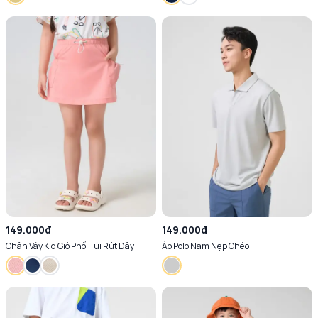
149.000đ
149.000đ
Chân Váy Kid Gió Phối Túi Rút Dây
Áo Polo Nam Nẹp Chéo