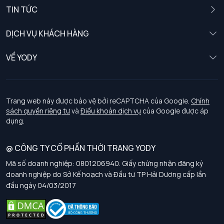
Nam
TIN TỨC
Nữ
DỊCH VỤ KHÁCH HÀNG
Trẻ em
Chính sách khách hàng thân thiết
VỀ YODY
Đồng phục
Chính sách đổi trả
Giới thiệu
Chính sách bảo vệ dữ liệu cá nhân
Tuyển dụng
Trang web này được bảo vệ bởi reCAPTCHA của Google.
Chính
sách quyền riêng tư
và
Điều khoản dịch vụ
của Google được áp
Chính sách thanh toán, giao nhận
dụng.
Chính sách chất lượng và an toàn sức khoẻ nghề nghiệp
@ CÔNG TY CỔ PHẦN THỜI TRANG YODY
Mã số doanh nghiệp: 0801206940. Giấy chứng nhận đăng ký
Chính sách đơn đồng phục
doanh nghiệp do Sở Kế hoạch và Đầu tư TP Hải Dương cấp lần
đầu ngày 04/03/2017
Hướng dẫn chọn kích thước