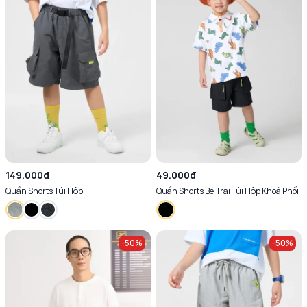
149.000đ
49.000đ
Quần Shorts Túi Hộp
Quần Shorts Bé Trai Túi Hộp Khoá Phối
-
50
%
-
50
%