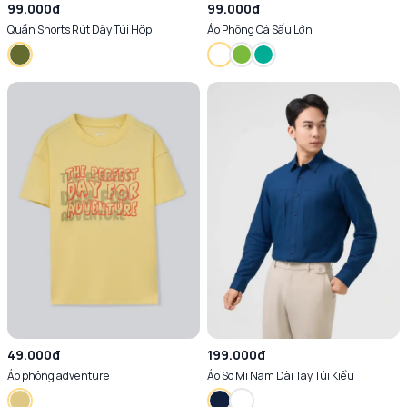
99.000đ
99.000đ
Quần Shorts Rút Dây Túi Hộp
Áo Phông Cá Sấu Lớn
49.000đ
199.000đ
Áo phông adventure
Áo Sơ Mi Nam Dài Tay Túi Kiểu