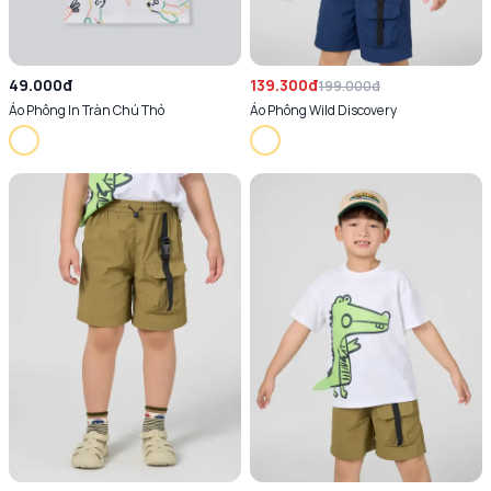
49.000đ
139.300đ
199.000đ
Áo Phông In Tràn Chú Thỏ
Áo Phông Wild Discovery