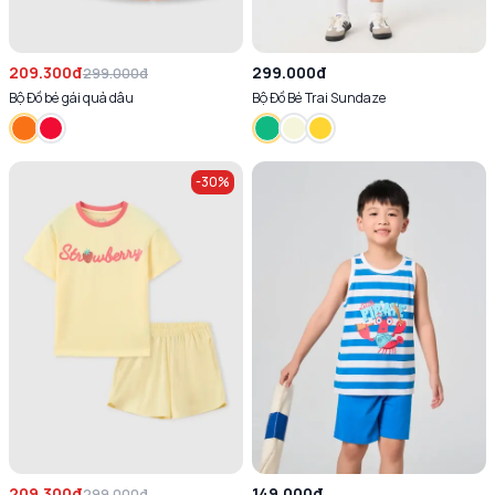
209.300đ
299.000đ
299.000đ
Bộ Đồ bé gái quả dâu
Bộ Đồ Bé Trai Sundaze
-
30
%
209.300đ
149.000đ
299.000đ