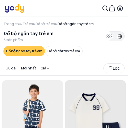
Trang chủ
/
Trẻ em
/
Đồ bộ trẻ em
/
Đồ bộ ngắn tay trẻ em
Đồ bộ ngắn tay trẻ em
6
sản phẩm
Đồ bộ ngắn tay trẻ em
Đồ bộ dài tay trẻ em
Lọc
Ưu đãi
Mới nhất
Giá