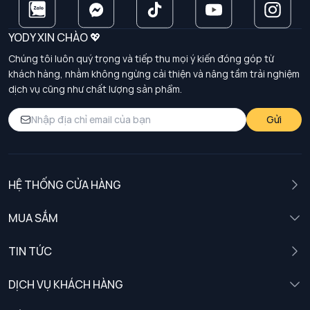
YODY XIN CHÀO 💖
Chúng tôi luôn quý trọng và tiếp thu mọi ý kiến đóng góp từ
khách hàng, nhằm không ngừng cải thiện và nâng tầm trải nghiệm
dịch vụ cũng như chất lượng sản phẩm.
Gửi
HỆ THỐNG CỬA HÀNG
MUA SẮM
Nam
TIN TỨC
Nữ
DỊCH VỤ KHÁCH HÀNG
Trẻ em
Chính sách khách hàng thân thiết