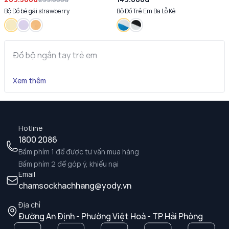
Bộ Đồ bé gái strawberry
Bộ Đồ Trẻ Em Ba Lỗ Kẻ
Đồ bộ ngắn tay trẻ em
Xem thêm
Hotline
1800 2086
Bấm phím 1 để được tư vấn mua hàng
Bấm phím 2 để góp ý, khiếu nại
Email
chamsockhachhang@yody.vn
Địa chỉ
Đường An Định - Phường Việt Hoà - TP Hải Phòng