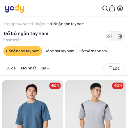
Trang chủ
/
Nam
/
Đồ bộ nam
/
Đồ bộ ngắn tay nam
Đồ bộ ngắn tay nam
5
sản phẩm
Đồ bộ ngắn tay nam
Đồ bộ dài tay nam
Bộ thể thao nam
Lọc
Ưu đãi
Mới nhất
Giá
-
50
%
-
50
%