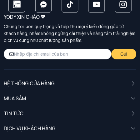
YODY XIN CHÀO 💖
Chúng tôi luôn quý trọng và tiếp thu mọi ý kiến đóng góp từ
khách hàng, nhằm không ngừng cải thiện và nâng tầm trải nghiệm
dịch vụ cũng như chất lượng sản phẩm.
Gửi
HỆ THỐNG CỬA HÀNG
MUA SẮM
Nam
TIN TỨC
Nữ
DỊCH VỤ KHÁCH HÀNG
Trẻ em
Chính sách khách hàng thân thiết