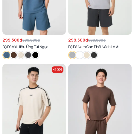
299.500đ
299.500đ
599.000đ
599.000đ
Bộ Đồ Vải Hiệu Ứng Túi Ngực
Bộ Đồ Nam Can Phối Nách Lé Vai
-
50
%