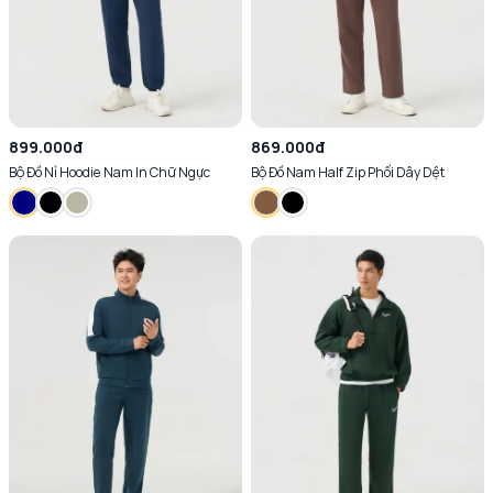
899.000đ
869.000đ
Bộ Đồ Nỉ Hoodie Nam In Chữ Ngực
Bộ Đồ Nam Half Zip Phối Dây Dệt