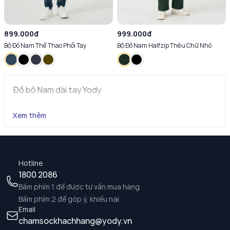
899.000đ
999.000đ
Bộ Đồ Nam Thể Thao Phối Tay
Bộ Đồ Nam Halfzip Thêu Chữ Nhỏ
Đồ bộ Nam dài tay Yody
Xem thêm
Hotline
1800 2086
Bấm phím 1 để được tư vấn mua hàng
Bấm phím 2 để góp ý, khiếu nại
Email
chamsockhachhang@yody.vn