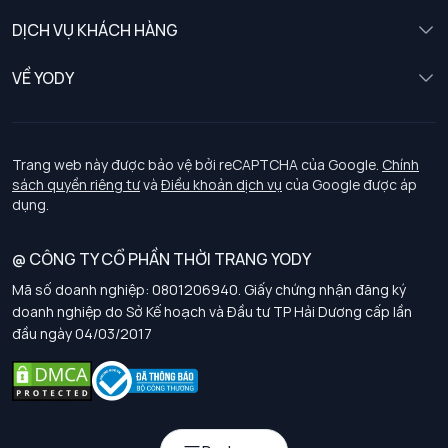
Nữ
DỊCH VỤ KHÁCH HÀNG
Trẻ em
Chính sách khách hàng thân thiết
VỀ YODY
Đồng phục
Chính sách đổi trả
Giới thiệu
Chính sách bảo vệ dữ liệu cá nhân
Tuyển dụng
Trang web này được bảo vệ bởi reCAPTCHA của Google.
Chính
sách quyền riêng tư
và
Điều khoản dịch vụ
của Google được áp
Chính sách thanh toán, giao nhận
dụng.
Chính sách chất lượng và an toàn sức khoẻ nghề nghiệp
@ CÔNG TY CỔ PHẦN THỜI TRANG YODY
Mã số doanh nghiệp: 0801206940. Giấy chứng nhận đăng ký
Chính sách đơn đồng phục
doanh nghiệp do Sở Kế hoạch và Đầu tư TP Hải Dương cấp lần
đầu ngày 04/03/2017
Hướng dẫn chọn kích thước