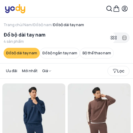
Trang chủ
/
Nam
/
Đồ bộ nam
/
Đồ bộ dài tay nam
Đồ bộ dài tay nam
4
sản phẩm
Đồ bộ dài tay nam
Đồ bộ ngắn tay nam
Bộ thể thao nam
Lọc
Ưu đãi
Mới nhất
Giá