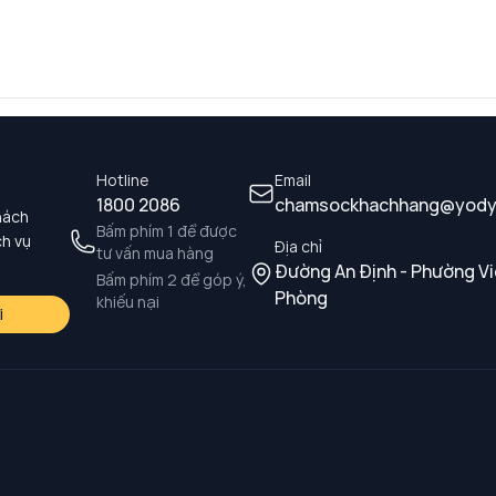
Hotline
Email
1800 2086
chamsockhachhang@yody
hách
Bấm phím 1 để được
ch vụ
Địa chỉ
tư vấn mua hàng
Đường An Định - Phường Vi
Bấm phím 2 để góp ý,
Phòng
khiếu nại
i