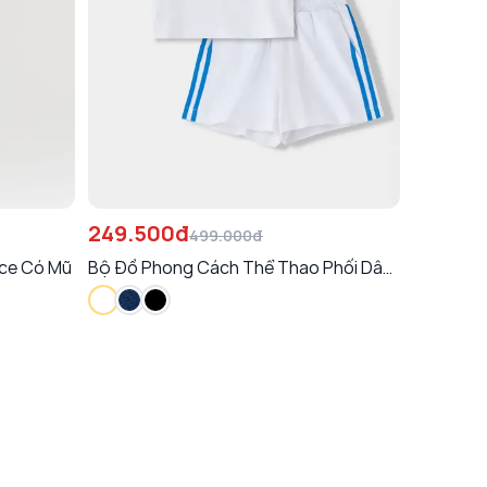
249.500đ
499.000đ
ace Có Mũ
Bộ Đồ Phong Cách Thể Thao Phối Dây
Dệt