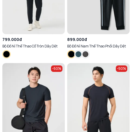
799.000đ
899.000đ
Bộ Đồ Nỉ Thể Thao Cổ Tròn Dây Dệt
Bộ Đồ Nỉ Nam Thể Thao Phối Dây Dệt
-
50
%
-
50
%