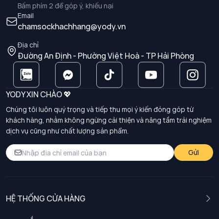
Bấm phím 2 để góp ý, khiếu nại
hàng ngày, có thể đáp ứng được rất nhiều những điều
Email
kiện thể dục, thể thao trong nhiều điều kiện môi
chamsockhachhang@yody.vn
trường khác nhau. Bộ đồ thể thao cho nam thường có
thiết kế thoải mái, rộng rãi và đặc biệt là co giãn vô
Địa chỉ
cùng tốt.
Đường An Định - Phường Việt Hoà - TP Hải Phòng
YODY XIN CHÀO 💖
Chúng tôi luôn quý trọng và tiếp thu mọi ý kiến đóng góp từ
khách hàng, nhằm không ngừng cải thiện và nâng tầm trải nghiệm
dịch vụ cũng như chất lượng sản phẩm.
Gửi
HỆ THỐNG CỬA HÀNG