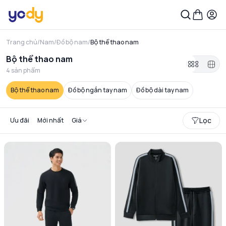
Trang chủ
/
Nam
/
Đồ bộ nam
/
Bộ thể thao nam
Bộ thể thao nam
4
sản phẩm
Bộ thể thao nam
Đồ bộ ngắn tay nam
Đồ bộ dài tay nam
Lọc
Ưu đãi
Mới nhất
Giá