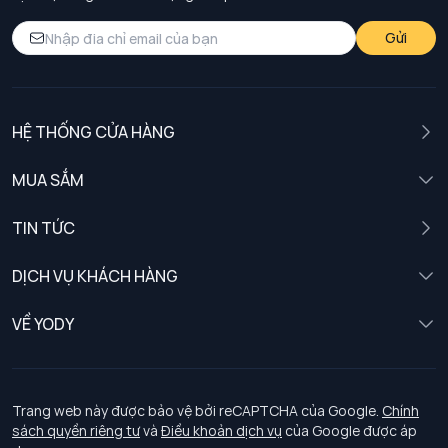
Gửi
HỆ THỐNG CỬA HÀNG
MUA SẮM
Nam
TIN TỨC
Nữ
DỊCH VỤ KHÁCH HÀNG
Trẻ em
Chính sách khách hàng thân thiết
VỀ YODY
Đồng phục
Chính sách đổi trả
Giới thiệu
Chính sách bảo vệ dữ liệu cá nhân
Tuyển dụng
Trang web này được bảo vệ bởi reCAPTCHA của Google.
Chính
sách quyền riêng tư
và
Điều khoản dịch vụ
của Google được áp