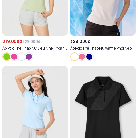
219.000đ
329.000đ
329.000đ
Áo Polo Thể Thao Nữ Siêu Nhẹ Thoáng
Áo Polo Thể Thao Nữ Waffle Phối Nẹp
Khí Tôn Dáng Chống Nhăn