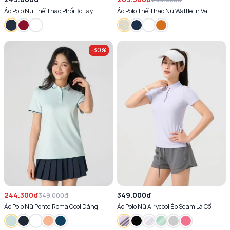
Áo Polo Nữ Thể Thao Phối Bo Tay
Áo Polo Thể Thao Nữ Waffle In Vai
-
30
%
244.300đ
349.000đ
349.000đ
Áo Polo Nữ Ponte Roma Cool Dáng
Áo Polo Nữ Airycool Ép Seam Lá Cổ
Suông
Laser