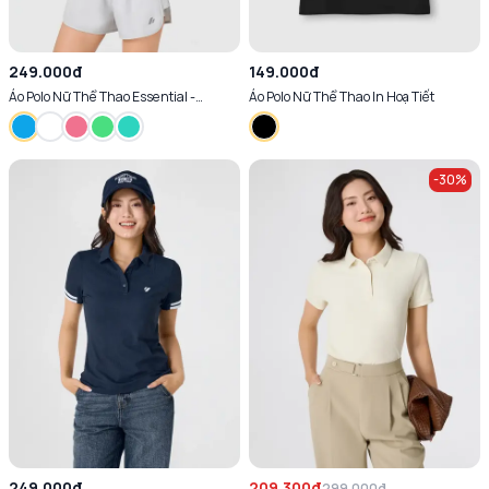
249.000đ
149.000đ
Áo Polo Nữ Thể Thao Essential -
Áo Polo Nữ Thể Thao In Hoạ Tiết
Thoáng Khí - Năng Động
-
30
%
249.000đ
209.300đ
299.000đ