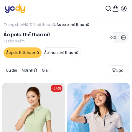
Trang chủ
/
Nữ
/
Đồ thể thao nữ
/
Áo polo thể thao nữ
Áo polo thể thao nữ
10
sản phẩm
Áo polo thể thao nữ
Áo thun thể thao nữ
Lọc
Ưu đãi
Mới nhất
Giá
-
34
%