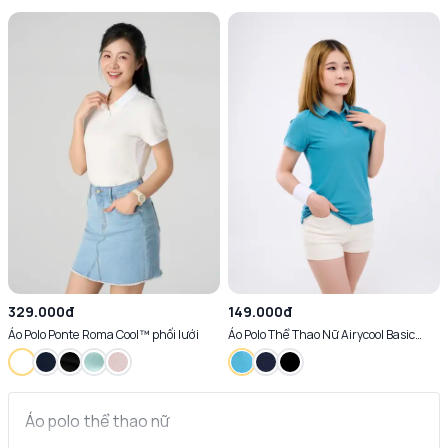
329.000đ
149.000đ
Áo Polo Ponte Roma Cool™ phối lưới
Áo Polo Thể Thao Nữ Airycool Basic
Thoáng Mát Mềm Mại
Áo polo thể thao nữ