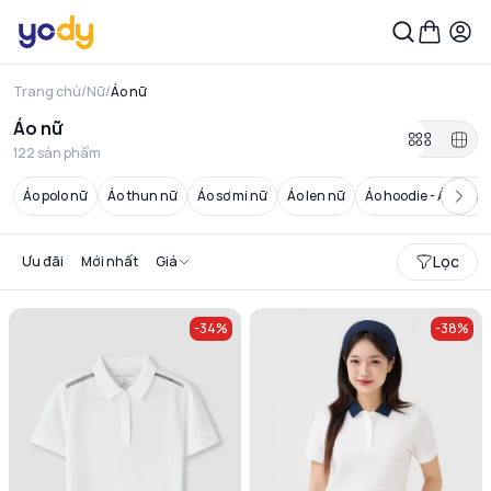
Trang chủ
/
Nữ
/
Áo nữ
Áo nữ
122
sản phẩm
Áo polo nữ
Áo thun nữ
Áo sơ mi nữ
Áo len nữ
Áo hoodie - Áo nỉ nữ
Lọc
Ưu đãi
Mới nhất
Giá
-
34
%
-
38
%