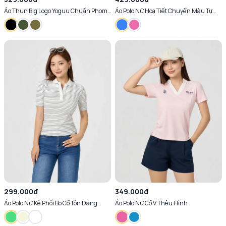
Áo Thun Big Logo Yoguu Chuẩn Phom
Áo Polo Nữ Hoạ Tiết Chuyển Màu Tự
Chống Nhăn Mềm Mại Thoáng Mát
Tin Nổi Bật Chạm Mát Tức Thì
299.000đ
349.000đ
Áo Polo Nữ Kẻ Phối Bo Cổ Tôn Dáng
Áo Polo Nữ Cổ V Thêu Hình
Chống Nhăn