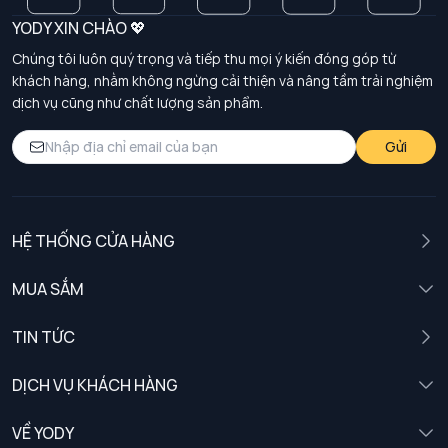
đi sự thanh lịch, trẻ trung của mình.
YODY XIN CHÀO 💖
Chúng tôi luôn quý trọng và tiếp thu mọi ý kiến đóng góp từ
khách hàng, nhằm không ngừng cải thiện và nâng tầm trải nghiệm
dịch vụ cũng như chất lượng sản phẩm.
Gửi
HỆ THỐNG CỬA HÀNG
MUA SẮM
Nam
TIN TỨC
Nữ
DỊCH VỤ KHÁCH HÀNG
Trẻ em
Chính sách khách hàng thân thiết
VỀ YODY