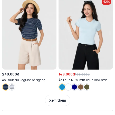
-
12
%
249.000đ
149.000đ
169.000đ
Áo Thun Nữ Regular Kẻ Ngang
Áo Thun Nữ Slimfit Thun Rib Coton
Mềm
Xem thêm