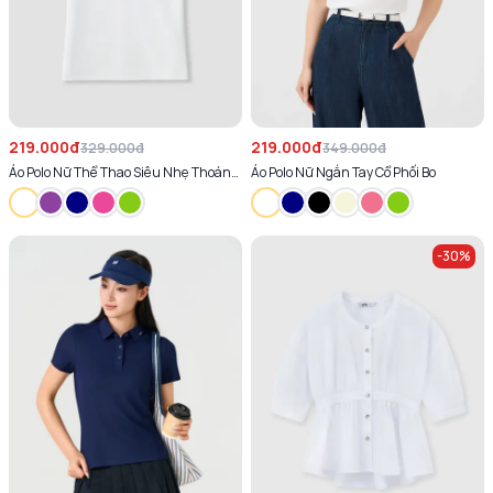
219.000đ
219.000đ
329.000đ
349.000đ
Áo Polo Nữ Thể Thao Siêu Nhẹ Thoáng
Áo Polo Nữ Ngắn Tay Cổ Phối Bo
Khí
-
30
%