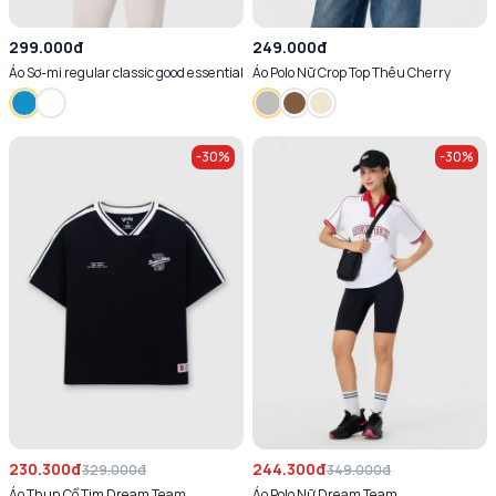
299.000đ
249.000đ
Áo Sơ-mi regular classic good essential
Áo Polo Nữ Crop Top Thêu Cherry
-
30
%
-
30
%
230.300đ
244.300đ
329.000đ
349.000đ
Áo Thun Cổ Tim Dream Team
Áo Polo Nữ Dream Team