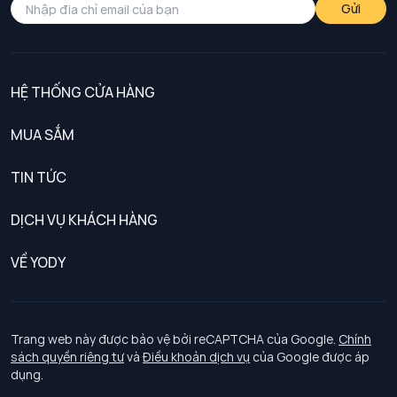
Gửi
HỆ THỐNG CỬA HÀNG
MUA SẮM
Nam
TIN TỨC
Nữ
DỊCH VỤ KHÁCH HÀNG
Trẻ em
Chính sách khách hàng thân thiết
VỀ YODY
Đồng phục
Chính sách đổi trả
Giới thiệu
Chính sách bảo vệ dữ liệu cá nhân
Tuyển dụng
Trang web này được bảo vệ bởi reCAPTCHA của Google.
Chính
sách quyền riêng tư
và
Điều khoản dịch vụ
của Google được áp
Chính sách thanh toán, giao nhận
dụng.