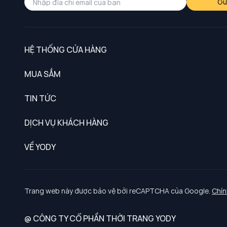
Gử
HỆ THỐNG CỬA HÀNG
MUA SẮM
Nam
TIN TỨC
Nữ
DỊCH VỤ KHÁCH HÀNG
Trẻ em
Chính sách khách hàng thân thiết
VỀ YODY
Đồng phục
Chính sách đổi trả
Giới thiệu
Chính sách bảo vệ dữ liệu cá nhân
Tuyển dụng
Trang web này được bảo vệ bởi reCAPTCHA của Google.
Chín
Chính sách thanh toán, giao nhận
@ CÔNG TY CỔ PHẦN THỜI TRANG YODY