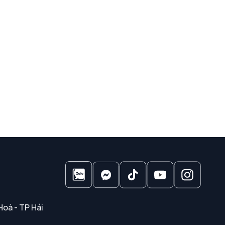
Hoà - TP Hải