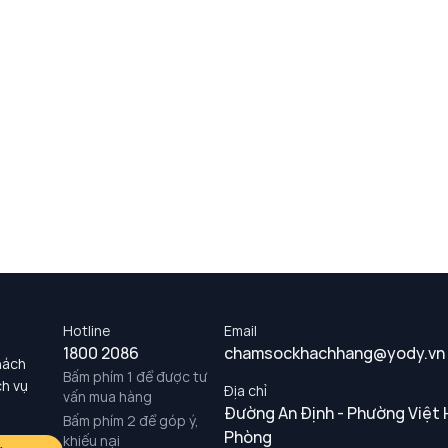
Hotline
Email
1800 2086
chamsockhachhang@yody.vn
hách
Bấm phím 1 để được tư
ch vụ
Địa chỉ
vấn mua hàng
Đường An Định - Phường Việt 
Bấm phím 2 để góp ý,
Phòng
khiếu nại