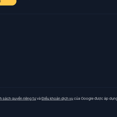
i
h sách quyền riêng tư
và
Điều khoản dịch vụ
của Google được áp dụng