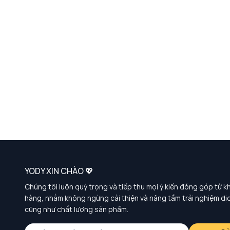
YODY XIN CHÀO 💖
Chúng tôi luôn quý trọng và tiếp thu mọi ý kiến đóng góp từ k
hàng, nhằm không ngừng cải thiện và nâng tầm trải nghiệm dị
cũng như chất lượng sản phẩm.