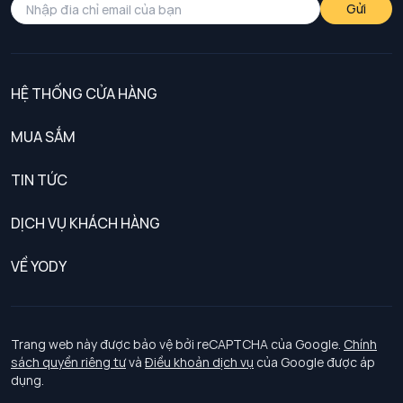
Gửi
HỆ THỐNG CỬA HÀNG
MUA SẮM
Nam
TIN TỨC
Nữ
DỊCH VỤ KHÁCH HÀNG
Trẻ em
Chính sách khách hàng thân thiết
VỀ YODY
Đồng phục
Chính sách đổi trả
Giới thiệu
Chính sách bảo vệ dữ liệu cá nhân
Tuyển dụng
Trang web này được bảo vệ bởi reCAPTCHA của Google.
Chính
sách quyền riêng tư
và
Điều khoản dịch vụ
của Google được áp
Chính sách thanh toán, giao nhận
dụng.