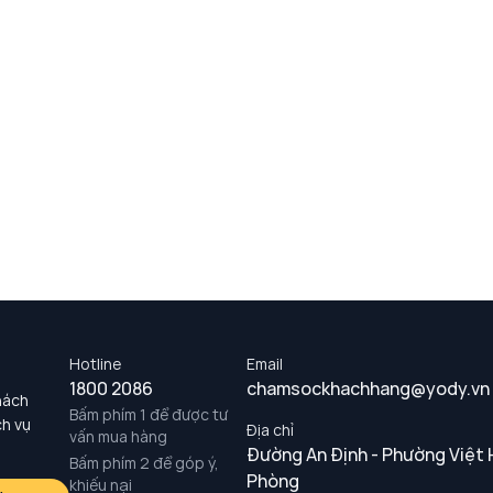
Hotline
Email
1800 2086
chamsockhachhang@yody.vn
hách
Bấm phím 1 để được tư
ch vụ
Địa chỉ
vấn mua hàng
Đường An Định - Phường Việt 
Bấm phím 2 để góp ý,
Phòng
khiếu nại