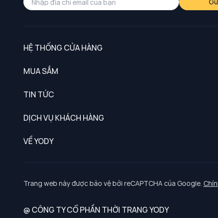
Gử
HỆ THỐNG CỬA HÀNG
MUA SẮM
Nam
TIN TỨC
Nữ
DỊCH VỤ KHÁCH HÀNG
Trẻ em
Chính sách khách hàng thân thiết
VỀ YODY
Đồng phục
Chính sách đổi trả
Giới thiệu
Chính sách bảo vệ dữ liệu cá nhân
Tuyển dụng
Trang web này được bảo vệ bởi reCAPTCHA của Google.
Chín
Chính sách thanh toán, giao nhận
@ CÔNG TY CỔ PHẦN THỜI TRANG YODY