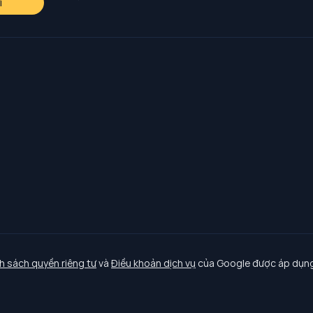
i
h sách quyền riêng tư
và
Điều khoản dịch vụ
của Google được áp dụng