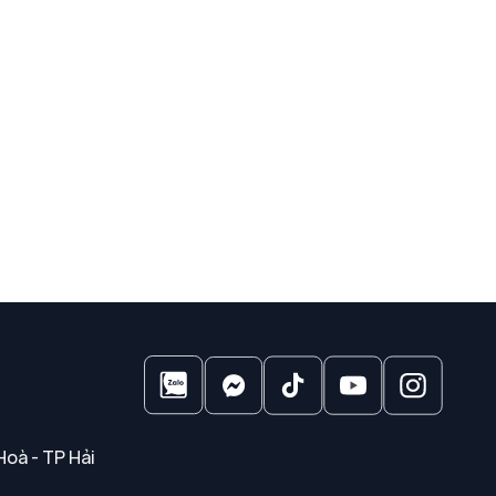
Hoà - TP Hải