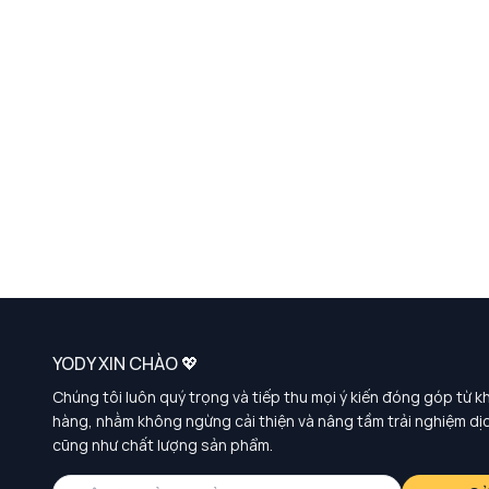
YODY XIN CHÀO 💖
Chúng tôi luôn quý trọng và tiếp thu mọi ý kiến đóng góp từ k
hàng, nhằm không ngừng cải thiện và nâng tầm trải nghiệm dị
cũng như chất lượng sản phẩm.