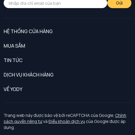
Gửi
HỆ THỐNG CỬA HÀNG
MUA SẮM
Nam
TIN TỨC
Nữ
DỊCH VỤ KHÁCH HÀNG
Trẻ em
Chính sách khách hàng thân thiết
VỀ YODY
Đồng phục
Chính sách đổi trả
Giới thiệu
Chính sách bảo vệ dữ liệu cá nhân
Tuyển dụng
Trang web này được bảo vệ bởi reCAPTCHA của Google.
Chính
sách quyền riêng tư
và
Điều khoản dịch vụ
của Google được áp
Chính sách thanh toán, giao nhận
dụng.