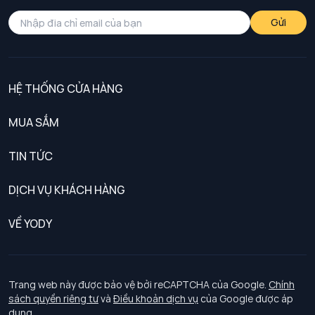
Gửi
HỆ THỐNG CỬA HÀNG
MUA SẮM
Nam
TIN TỨC
Nữ
DỊCH VỤ KHÁCH HÀNG
Trẻ em
Chính sách khách hàng thân thiết
VỀ YODY
Đồng phục
Chính sách đổi trả
Giới thiệu
Chính sách bảo vệ dữ liệu cá nhân
Tuyển dụng
Trang web này được bảo vệ bởi reCAPTCHA của Google.
Chính
sách quyền riêng tư
và
Điều khoản dịch vụ
của Google được áp
Chính sách thanh toán, giao nhận
dụng.