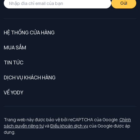
Gửi
HỆ THỐNG CỬA HÀNG
MUA SẮM
Nam
TIN TỨC
Nữ
DỊCH VỤ KHÁCH HÀNG
Trẻ em
Chính sách khách hàng thân thiết
VỀ YODY
Đồng phục
Chính sách đổi trả
Giới thiệu
Chính sách bảo vệ dữ liệu cá nhân
Tuyển dụng
Trang web này được bảo vệ bởi reCAPTCHA của Google.
Chính
sách quyền riêng tư
và
Điều khoản dịch vụ
của Google được áp
Chính sách thanh toán, giao nhận
dụng.