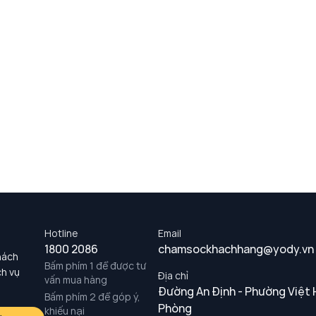
Hotline
Email
1800 2086
chamsockhachhang@yody.vn
hách
Bấm phím 1 để được tư
ch vụ
Địa chỉ
vấn mua hàng
Đường An Định - Phường Việt 
Bấm phím 2 để góp ý,
Phòng
khiếu nại