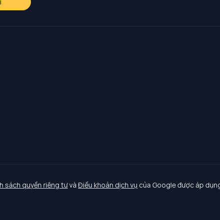
i
h sách quyền riêng tư
và
Điều khoản dịch vụ
của Google được áp dụng