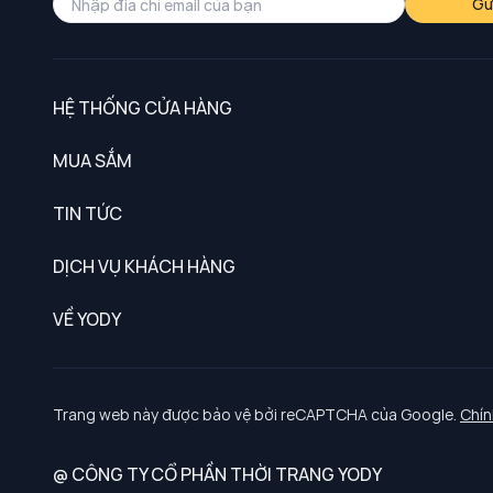
Gử
HỆ THỐNG CỬA HÀNG
MUA SẮM
Nam
TIN TỨC
Nữ
DỊCH VỤ KHÁCH HÀNG
Trẻ em
Chính sách khách hàng thân thiết
VỀ YODY
Đồng phục
Chính sách đổi trả
Giới thiệu
Chính sách bảo vệ dữ liệu cá nhân
Tuyển dụng
Trang web này được bảo vệ bởi reCAPTCHA của Google.
Chín
Chính sách thanh toán, giao nhận
@ CÔNG TY CỔ PHẦN THỜI TRANG YODY