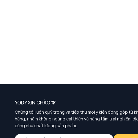
YODY XIN CHÀO 💖
Chúng tôi luôn quý trọng và tiếp thu mọi ý kiến đóng góp từ k
hàng, nhằm không ngừng cải thiện và nâng tầm trải nghiệm dị
cũng như chất lượng sản phẩm.