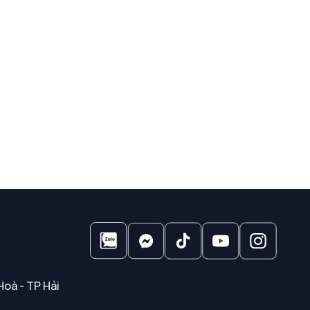
Hoà - TP Hải