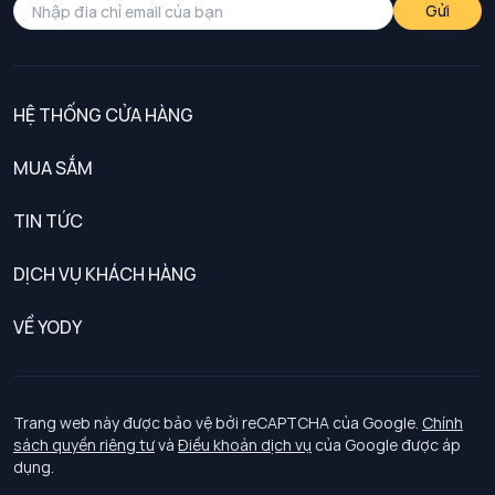
Gửi
HỆ THỐNG CỬA HÀNG
MUA SẮM
Nam
TIN TỨC
Nữ
DỊCH VỤ KHÁCH HÀNG
Trẻ em
Chính sách khách hàng thân thiết
VỀ YODY
Đồng phục
Chính sách đổi trả
Giới thiệu
Chính sách bảo vệ dữ liệu cá nhân
Tuyển dụng
Trang web này được bảo vệ bởi reCAPTCHA của Google.
Chính
sách quyền riêng tư
và
Điều khoản dịch vụ
của Google được áp
Chính sách thanh toán, giao nhận
dụng.