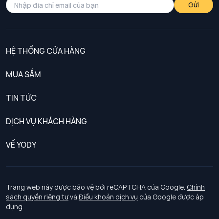
Gửi
HỆ THỐNG CỬA HÀNG
MUA SẮM
Nam
TIN TỨC
Nữ
DỊCH VỤ KHÁCH HÀNG
Trẻ em
Chính sách khách hàng thân thiết
VỀ YODY
Đồng phục
Chính sách đổi trả
Giới thiệu
Chính sách bảo vệ dữ liệu cá nhân
Tuyển dụng
Trang web này được bảo vệ bởi reCAPTCHA của Google.
Chính
sách quyền riêng tư
và
Điều khoản dịch vụ
của Google được áp
Chính sách thanh toán, giao nhận
dụng.