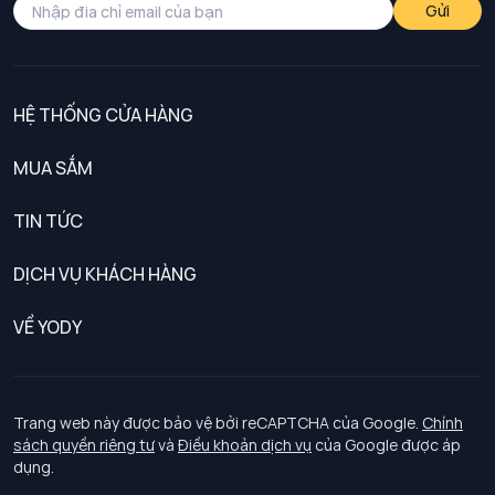
Gửi
HỆ THỐNG CỬA HÀNG
MUA SẮM
Nam
TIN TỨC
Nữ
DỊCH VỤ KHÁCH HÀNG
Trẻ em
Chính sách khách hàng thân thiết
VỀ YODY
Đồng phục
Chính sách đổi trả
Giới thiệu
Chính sách bảo vệ dữ liệu cá nhân
Tuyển dụng
Trang web này được bảo vệ bởi reCAPTCHA của Google.
Chính
sách quyền riêng tư
và
Điều khoản dịch vụ
của Google được áp
Chính sách thanh toán, giao nhận
dụng.