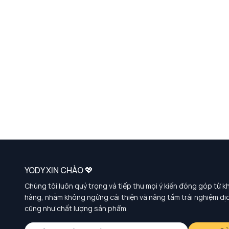
YODY XIN CHÀO 💖
Chúng tôi luôn quý trọng và tiếp thu mọi ý kiến đóng góp từ k
hàng, nhằm không ngừng cải thiện và nâng tầm trải nghiệm dị
cũng như chất lượng sản phẩm.