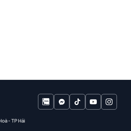
Hoà - TP Hải