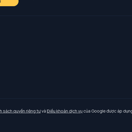
i
h sách quyền riêng tư
và
Điều khoản dịch vụ
của Google được áp dụng