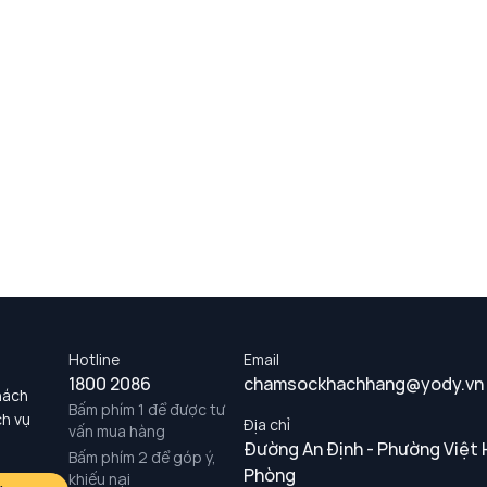
Hotline
Email
1800 2086
chamsockhachhang@yody.vn
hách
Bấm phím 1 để được tư
ch vụ
Địa chỉ
vấn mua hàng
Đường An Định - Phường Việt 
Bấm phím 2 để góp ý,
Phòng
khiếu nại