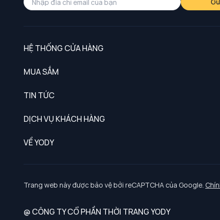
Gử
HỆ THỐNG CỬA HÀNG
MUA SẮM
Nam
TIN TỨC
Nữ
DỊCH VỤ KHÁCH HÀNG
Trẻ em
Chính sách khách hàng thân thiết
VỀ YODY
Đồng phục
Chính sách đổi trả
Giới thiệu
Chính sách bảo vệ dữ liệu cá nhân
Tuyển dụng
Trang web này được bảo vệ bởi reCAPTCHA của Google.
Chín
Chính sách thanh toán, giao nhận
@ CÔNG TY CỔ PHẦN THỜI TRANG YODY