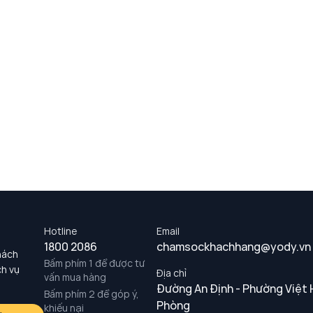
Hotline
Email
1800 2086
chamsockhachhang@yody.vn
hách
Bấm phím 1 để được tư
ch vụ
Địa chỉ
vấn mua hàng
Đường An Định - Phường Việt 
Bấm phím 2 để góp ý,
Phòng
khiếu nại