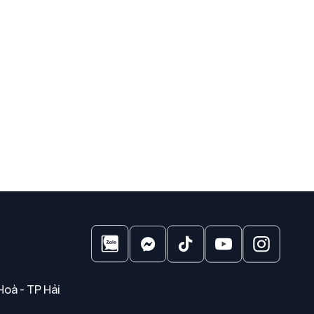
Hoà - TP Hải