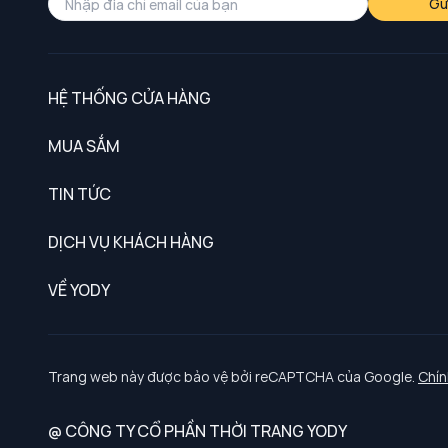
Gử
HỆ THỐNG CỬA HÀNG
MUA SẮM
Nam
TIN TỨC
Nữ
DỊCH VỤ KHÁCH HÀNG
Trẻ em
Chính sách khách hàng thân thiết
VỀ YODY
Đồng phục
Chính sách đổi trả
Giới thiệu
Chính sách bảo vệ dữ liệu cá nhân
Tuyển dụng
Trang web này được bảo vệ bởi reCAPTCHA của Google.
Chín
Chính sách thanh toán, giao nhận
@ CÔNG TY CỔ PHẦN THỜI TRANG YODY