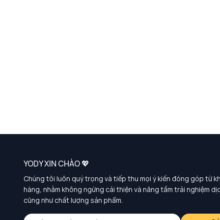
YODY XIN CHÀO 💖
Chúng tôi luôn quý trọng và tiếp thu mọi ý kiến đóng góp từ k
hàng, nhằm không ngừng cải thiện và nâng tầm trải nghiệm dị
cũng như chất lượng sản phẩm.