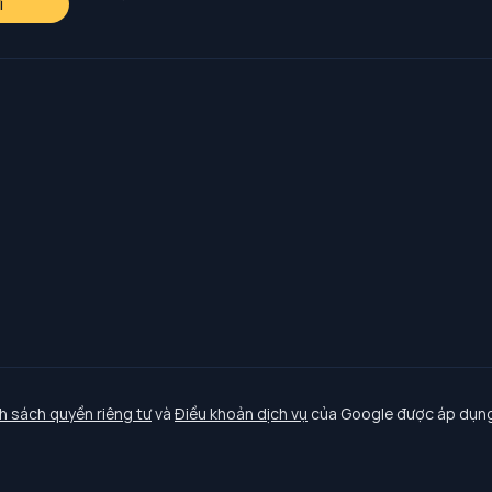
i
h sách quyền riêng tư
và
Điều khoản dịch vụ
của Google được áp dụng