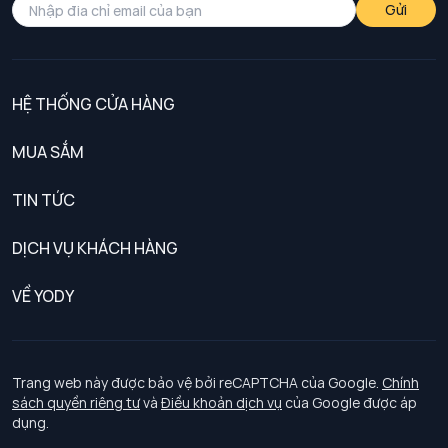
Gửi
HỆ THỐNG CỬA HÀNG
MUA SẮM
Nam
TIN TỨC
Nữ
DỊCH VỤ KHÁCH HÀNG
Trẻ em
Chính sách khách hàng thân thiết
VỀ YODY
Đồng phục
Chính sách đổi trả
Giới thiệu
Chính sách bảo vệ dữ liệu cá nhân
Tuyển dụng
Trang web này được bảo vệ bởi reCAPTCHA của Google.
Chính
sách quyền riêng tư
và
Điều khoản dịch vụ
của Google được áp
Chính sách thanh toán, giao nhận
dụng.