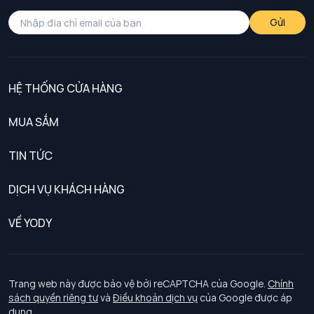
Gửi
HỆ THỐNG CỬA HÀNG
MUA SẮM
Nam
TIN TỨC
Nữ
DỊCH VỤ KHÁCH HÀNG
Trẻ em
Chính sách khách hàng thân thiết
VỀ YODY
Đồng phục
Chính sách đổi trả
Giới thiệu
Chính sách bảo vệ dữ liệu cá nhân
Tuyển dụng
Trang web này được bảo vệ bởi reCAPTCHA của Google.
Chính
sách quyền riêng tư
và
Điều khoản dịch vụ
của Google được áp
Chính sách thanh toán, giao nhận
dụng.