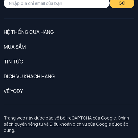
Gửi
HỆ THỐNG CỬA HÀNG
MUA SẮM
Nam
TIN TỨC
Nữ
DỊCH VỤ KHÁCH HÀNG
Trẻ em
Chính sách khách hàng thân thiết
VỀ YODY
Đồng phục
Chính sách đổi trả
Giới thiệu
Chính sách bảo vệ dữ liệu cá nhân
Tuyển dụng
Trang web này được bảo vệ bởi reCAPTCHA của Google.
Chính
sách quyền riêng tư
và
Điều khoản dịch vụ
của Google được áp
Chính sách thanh toán, giao nhận
dụng.