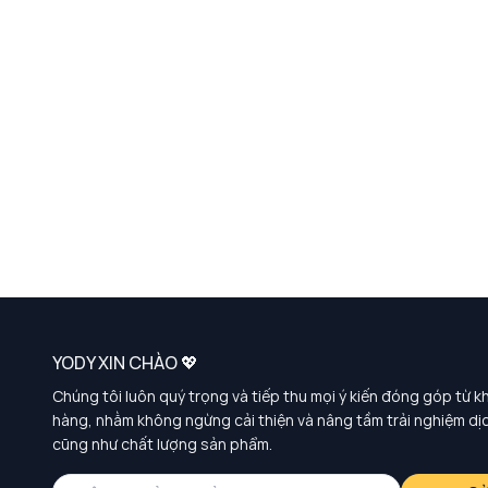
YODY XIN CHÀO 💖
Chúng tôi luôn quý trọng và tiếp thu mọi ý kiến đóng góp từ k
hàng, nhằm không ngừng cải thiện và nâng tầm trải nghiệm dị
cũng như chất lượng sản phẩm.