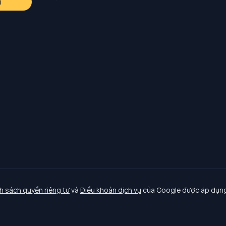
i
h sách quyền riêng tư
và
Điều khoản dịch vụ
của Google được áp dụng