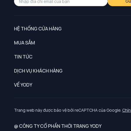
Gử
HỆ THỐNG CỬA HÀNG
MUA SẮM
Nam
TIN TỨC
Nữ
DỊCH VỤ KHÁCH HÀNG
Trẻ em
Chính sách khách hàng thân thiết
VỀ YODY
Đồng phục
Chính sách đổi trả
Giới thiệu
Chính sách bảo vệ dữ liệu cá nhân
Tuyển dụng
Trang web này được bảo vệ bởi reCAPTCHA của Google.
Chín
Chính sách thanh toán, giao nhận
@ CÔNG TY CỔ PHẦN THỜI TRANG YODY