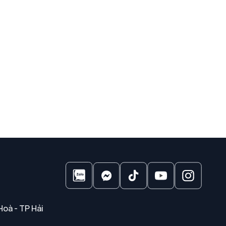
Hoà - TP Hải