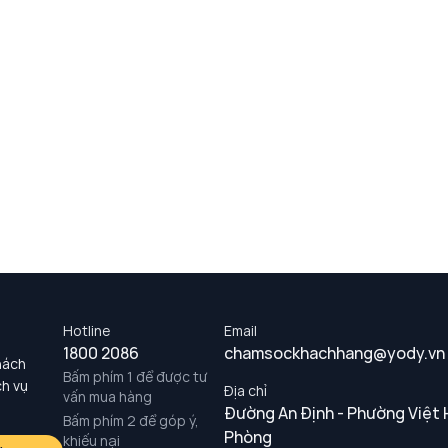
Hotline
Email
1800 2086
chamsockhachhang@yody.vn
hách
Bấm phím 1 để được tư
ch vụ
Địa chỉ
vấn mua hàng
Đường An Định - Phường Việt 
Bấm phím 2 để góp ý,
Phòng
khiếu nại