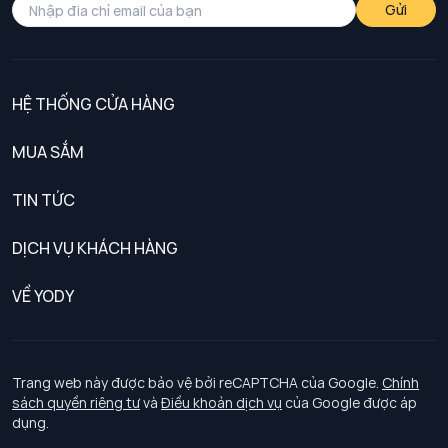
Gửi
HỆ THỐNG CỬA HÀNG
MUA SẮM
Nam
TIN TỨC
Nữ
DỊCH VỤ KHÁCH HÀNG
Trẻ em
Chính sách khách hàng thân thiết
VỀ YODY
Đồng phục
Chính sách đổi trả
Giới thiệu
Chính sách bảo vệ dữ liệu cá nhân
Tuyển dụng
Trang web này được bảo vệ bởi reCAPTCHA của Google.
Chính
sách quyền riêng tư
và
Điều khoản dịch vụ
của Google được áp
Chính sách thanh toán, giao nhận
dụng.