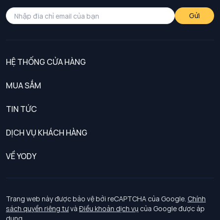
Gửi
HỆ THỐNG CỬA HÀNG
MUA SẮM
Nam
TIN TỨC
Nữ
DỊCH VỤ KHÁCH HÀNG
Trẻ em
Chính sách khách hàng thân thiết
VỀ YODY
Đồng phục
Chính sách đổi trả
Giới thiệu
Chính sách bảo vệ dữ liệu cá nhân
Tuyển dụng
Trang web này được bảo vệ bởi reCAPTCHA của Google.
Chính
sách quyền riêng tư
và
Điều khoản dịch vụ
của Google được áp
Chính sách thanh toán, giao nhận
dụng.