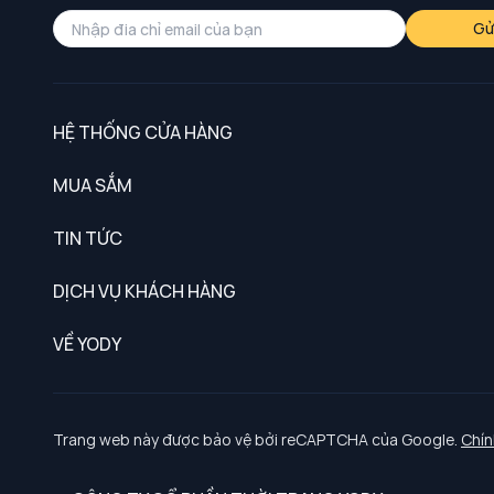
Gử
HỆ THỐNG CỬA HÀNG
MUA SẮM
Nam
TIN TỨC
Nữ
DỊCH VỤ KHÁCH HÀNG
Trẻ em
Chính sách khách hàng thân thiết
VỀ YODY
Đồng phục
Chính sách đổi trả
Giới thiệu
Chính sách bảo vệ dữ liệu cá nhân
Tuyển dụng
Trang web này được bảo vệ bởi reCAPTCHA của Google.
Chín
Chính sách thanh toán, giao nhận