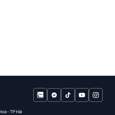
Hoà - TP Hải