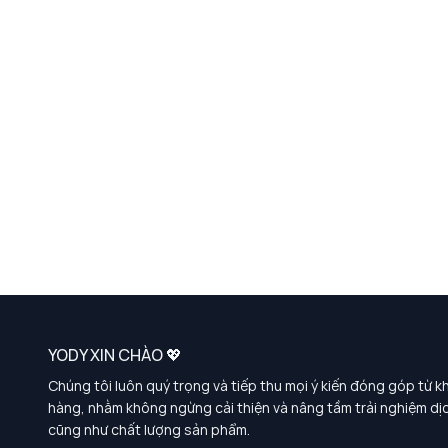
YODY XIN CHÀO 💖
Chúng tôi luôn quý trọng và tiếp thu mọi ý kiến đóng góp từ k
hàng, nhằm không ngừng cải thiện và nâng tầm trải nghiệm dị
cũng như chất lượng sản phẩm.