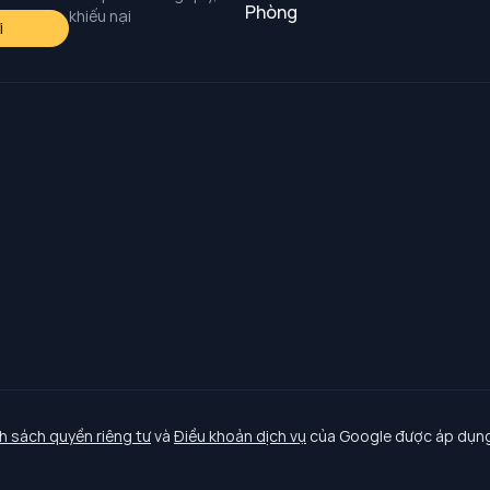
Phòng
khiếu nại
i
h sách quyền riêng tư
và
Điều khoản dịch vụ
của Google được áp dụng