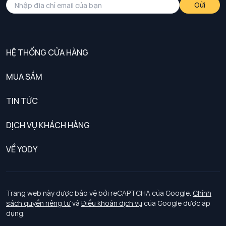
Gửi
HỆ THỐNG CỬA HÀNG
MUA SẮM
Nam
TIN TỨC
Nữ
DỊCH VỤ KHÁCH HÀNG
Trẻ em
Chính sách khách hàng thân thiết
VỀ YODY
Đồng phục
Chính sách đổi trả
Giới thiệu
Chính sách bảo vệ dữ liệu cá nhân
Tuyển dụng
Trang web này được bảo vệ bởi reCAPTCHA của Google.
Chính
sách quyền riêng tư
và
Điều khoản dịch vụ
của Google được áp
Chính sách thanh toán, giao nhận
dụng.