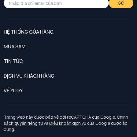
Gửi
HỆ THỐNG CỬA HÀNG
MUA SẮM
Nam
TIN TỨC
Nữ
DỊCH VỤ KHÁCH HÀNG
Trẻ em
Chính sách khách hàng thân thiết
VỀ YODY
Đồng phục
Chính sách đổi trả
Giới thiệu
Chính sách bảo vệ dữ liệu cá nhân
Tuyển dụng
Trang web này được bảo vệ bởi reCAPTCHA của Google.
Chính
sách quyền riêng tư
và
Điều khoản dịch vụ
của Google được áp
Chính sách thanh toán, giao nhận
dụng.