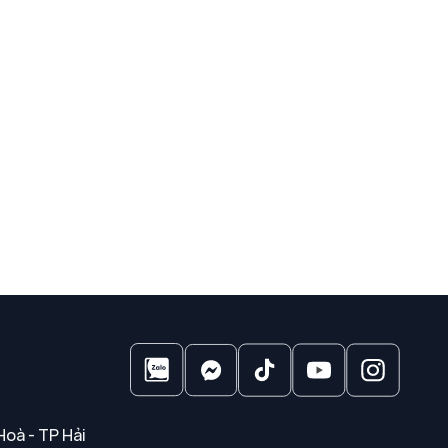
Hoà - TP Hải