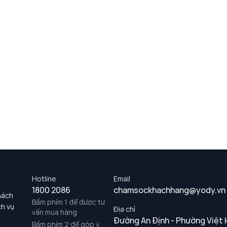
Hotline
Email
1800 2086
chamsockhachhang@yody.vn
hách
Bấm phím 1 để được tư
ch vụ
Địa chỉ
vấn mua hàng
Đường An Định - Phường Việt 
Bấm phím 2 để góp ý,