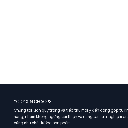
YODY XIN CHÀO 💖
Chúng tôi luôn quý trọng và tiếp thu mọi ý kiến đóng góp từ k
hàng, nhằm không ngừng cải thiện và nâng tầm trải nghiệm dị
cũng như chất lượng sản phẩm.