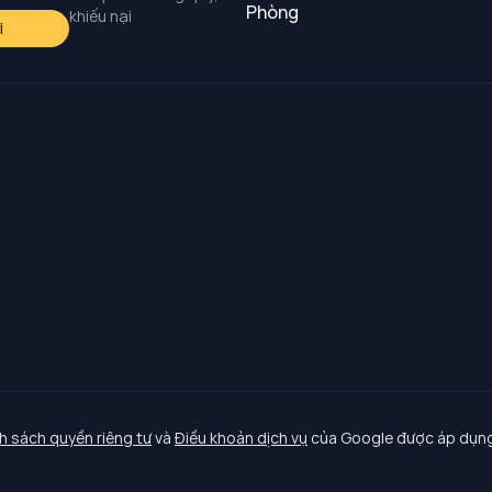
Phòng
khiếu nại
i
h sách quyền riêng tư
và
Điều khoản dịch vụ
của Google được áp dụng