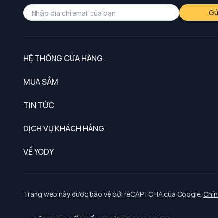
Gử
HỆ THỐNG CỬA HÀNG
MUA SẮM
Nam
TIN TỨC
Nữ
DỊCH VỤ KHÁCH HÀNG
Trẻ em
Chính sách khách hàng thân thiết
VỀ YODY
Đồng phục
Chính sách đổi trả
Giới thiệu
Chính sách bảo vệ dữ liệu cá nhân
Tuyển dụng
Trang web này được bảo vệ bởi reCAPTCHA của Google.
Chín
Chính sách thanh toán, giao nhận