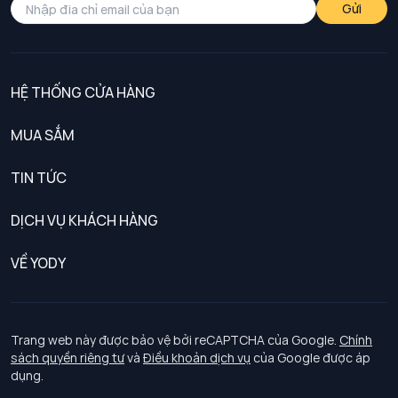
Gửi
HỆ THỐNG CỬA HÀNG
MUA SẮM
Nam
TIN TỨC
Nữ
DỊCH VỤ KHÁCH HÀNG
Trẻ em
Chính sách khách hàng thân thiết
VỀ YODY
Đồng phục
Chính sách đổi trả
Giới thiệu
Chính sách bảo vệ dữ liệu cá nhân
Tuyển dụng
Trang web này được bảo vệ bởi reCAPTCHA của Google.
Chính
sách quyền riêng tư
và
Điều khoản dịch vụ
của Google được áp
Chính sách thanh toán, giao nhận
dụng.