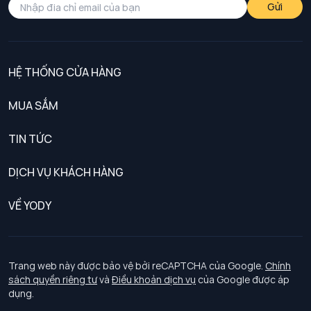
Gửi
HỆ THỐNG CỬA HÀNG
MUA SẮM
Nam
TIN TỨC
Nữ
DỊCH VỤ KHÁCH HÀNG
Trẻ em
Chính sách khách hàng thân thiết
VỀ YODY
Đồng phục
Chính sách đổi trả
Giới thiệu
Chính sách bảo vệ dữ liệu cá nhân
Tuyển dụng
Trang web này được bảo vệ bởi reCAPTCHA của Google.
Chính
sách quyền riêng tư
và
Điều khoản dịch vụ
của Google được áp
Chính sách thanh toán, giao nhận
dụng.