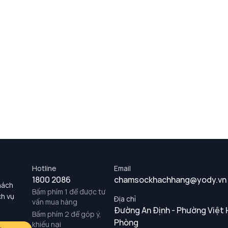
Hotline
Email
1800 2086
chamsockhachhang@yody.vn
hách
Bấm phím 1 để được tư
ch vụ
Địa chỉ
vấn mua hàng
Đường An Định - Phường Việt 
Bấm phím 2 để góp ý,
Phòng
khiếu nại