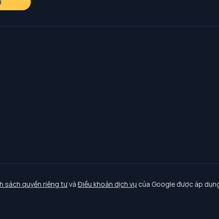
i
h sách quyền riêng tư
và
Điều khoản dịch vụ
của Google được áp dụng