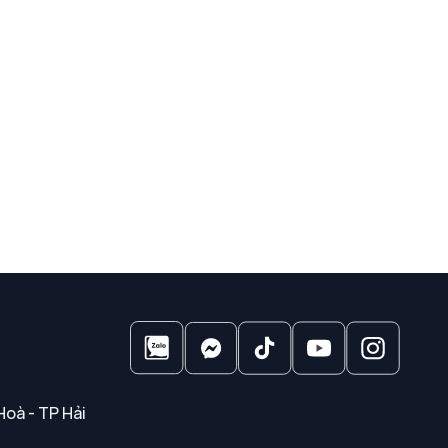
Hoà - TP Hải