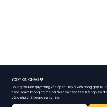
YODY XIN CHÀO 💖
Chúng tôi luôn quý trọng và tiếp thu mọi ý kiến đóng góp từ k
hàng, nhằm không ngừng cải thiện và nâng tầm trải nghiệm dị
cũng như chất lượng sản phẩm.