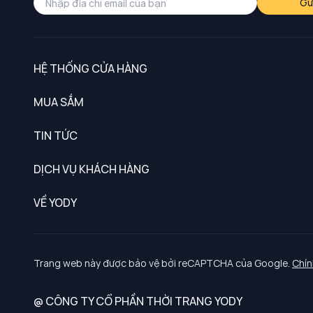
Gử
HỆ THỐNG CỬA HÀNG
MUA SẮM
Nam
TIN TỨC
Nữ
DỊCH VỤ KHÁCH HÀNG
Trẻ em
Chính sách khách hàng thân thiết
VỀ YODY
Đồng phục
Chính sách đổi trả
Giới thiệu
Chính sách bảo vệ dữ liệu cá nhân
Tuyển dụng
Trang web này được bảo vệ bởi reCAPTCHA của Google.
Chín
Chính sách thanh toán, giao nhận
@ CÔNG TY CỔ PHẦN THỜI TRANG YODY