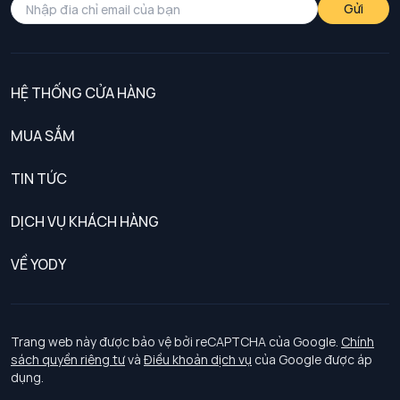
Gửi
HỆ THỐNG CỬA HÀNG
MUA SẮM
Nam
TIN TỨC
Nữ
DỊCH VỤ KHÁCH HÀNG
Trẻ em
Chính sách khách hàng thân thiết
VỀ YODY
Đồng phục
Chính sách đổi trả
Giới thiệu
Chính sách bảo vệ dữ liệu cá nhân
Tuyển dụng
Trang web này được bảo vệ bởi reCAPTCHA của Google.
Chính
sách quyền riêng tư
và
Điều khoản dịch vụ
của Google được áp
Chính sách thanh toán, giao nhận
dụng.