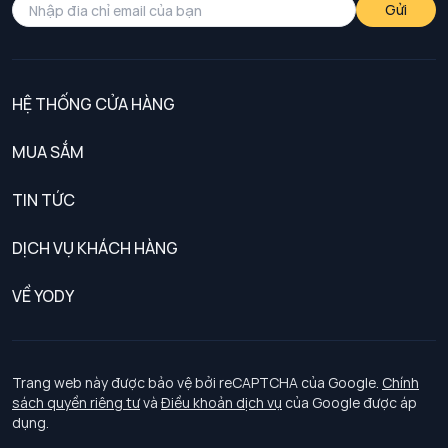
Gửi
HỆ THỐNG CỬA HÀNG
MUA SẮM
Nam
TIN TỨC
Nữ
DỊCH VỤ KHÁCH HÀNG
Trẻ em
Chính sách khách hàng thân thiết
VỀ YODY
Đồng phục
Chính sách đổi trả
Giới thiệu
Chính sách bảo vệ dữ liệu cá nhân
Tuyển dụng
Trang web này được bảo vệ bởi reCAPTCHA của Google.
Chính
sách quyền riêng tư
và
Điều khoản dịch vụ
của Google được áp
Chính sách thanh toán, giao nhận
dụng.