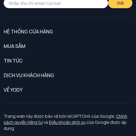
Gửi
HỆ THỐNG CỬA HÀNG
MUA SẮM
Nam
TIN TỨC
Nữ
DỊCH VỤ KHÁCH HÀNG
Trẻ em
Chính sách khách hàng thân thiết
VỀ YODY
Đồng phục
Chính sách đổi trả
Giới thiệu
Chính sách bảo vệ dữ liệu cá nhân
Tuyển dụng
Trang web này được bảo vệ bởi reCAPTCHA của Google.
Chính
sách quyền riêng tư
và
Điều khoản dịch vụ
của Google được áp
Chính sách thanh toán, giao nhận
dụng.