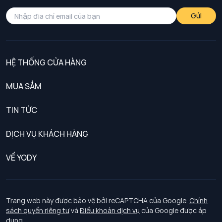
Gửi
HỆ THỐNG CỬA HÀNG
MUA SẮM
Nam
TIN TỨC
Nữ
DỊCH VỤ KHÁCH HÀNG
Trẻ em
Chính sách khách hàng thân thiết
VỀ YODY
Đồng phục
Chính sách đổi trả
Giới thiệu
Chính sách bảo vệ dữ liệu cá nhân
Tuyển dụng
Trang web này được bảo vệ bởi reCAPTCHA của Google.
Chính
sách quyền riêng tư
và
Điều khoản dịch vụ
của Google được áp
Chính sách thanh toán, giao nhận
dụng.