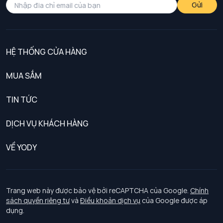
Gửi
HỆ THỐNG CỬA HÀNG
MUA SẮM
Nam
TIN TỨC
Nữ
DỊCH VỤ KHÁCH HÀNG
Trẻ em
Chính sách khách hàng thân thiết
VỀ YODY
Đồng phục
Chính sách đổi trả
Giới thiệu
Chính sách bảo vệ dữ liệu cá nhân
Tuyển dụng
Trang web này được bảo vệ bởi reCAPTCHA của Google.
Chính
sách quyền riêng tư
và
Điều khoản dịch vụ
của Google được áp
Chính sách thanh toán, giao nhận
dụng.