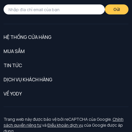
Gửi
HỆ THỐNG CỬA HÀNG
MUA SẮM
Nam
TIN TỨC
Nữ
DỊCH VỤ KHÁCH HÀNG
Trẻ em
Chính sách khách hàng thân thiết
VỀ YODY
Đồng phục
Chính sách đổi trả
Giới thiệu
Chính sách bảo vệ dữ liệu cá nhân
Tuyển dụng
Trang web này được bảo vệ bởi reCAPTCHA của Google.
Chính
sách quyền riêng tư
và
Điều khoản dịch vụ
của Google được áp
Chính sách thanh toán, giao nhận
dụng.