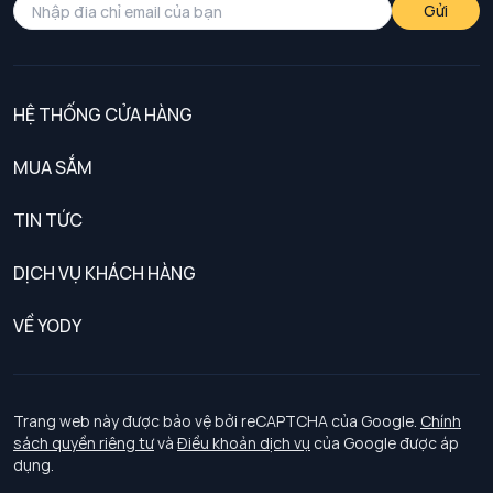
Gửi
HỆ THỐNG CỬA HÀNG
MUA SẮM
Nam
TIN TỨC
Nữ
DỊCH VỤ KHÁCH HÀNG
Trẻ em
Chính sách khách hàng thân thiết
VỀ YODY
Đồng phục
Chính sách đổi trả
Giới thiệu
Chính sách bảo vệ dữ liệu cá nhân
Tuyển dụng
Trang web này được bảo vệ bởi reCAPTCHA của Google.
Chính
sách quyền riêng tư
và
Điều khoản dịch vụ
của Google được áp
Chính sách thanh toán, giao nhận
dụng.