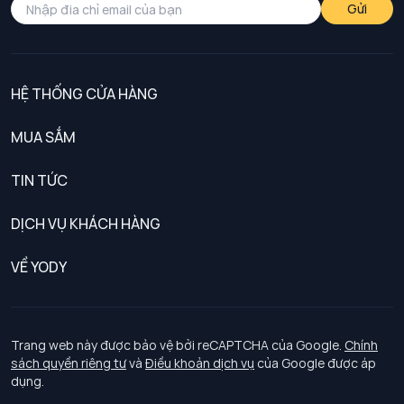
Gửi
HỆ THỐNG CỬA HÀNG
MUA SẮM
Nam
TIN TỨC
Nữ
DỊCH VỤ KHÁCH HÀNG
Trẻ em
Chính sách khách hàng thân thiết
VỀ YODY
Đồng phục
Chính sách đổi trả
Giới thiệu
Chính sách bảo vệ dữ liệu cá nhân
Tuyển dụng
Trang web này được bảo vệ bởi reCAPTCHA của Google.
Chính
sách quyền riêng tư
và
Điều khoản dịch vụ
của Google được áp
Chính sách thanh toán, giao nhận
dụng.