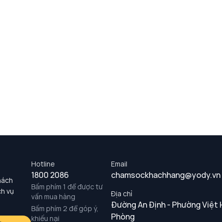
Hotline
Email
1800 2086
chamsockhachhang@yody.vn
hách
Bấm phím 1 để được tư
ch vụ
Địa chỉ
vấn mua hàng
Đường An Định - Phường Việt 
Bấm phím 2 để góp ý,
Phòng
khiếu nại