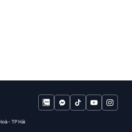
Hoà - TP Hải