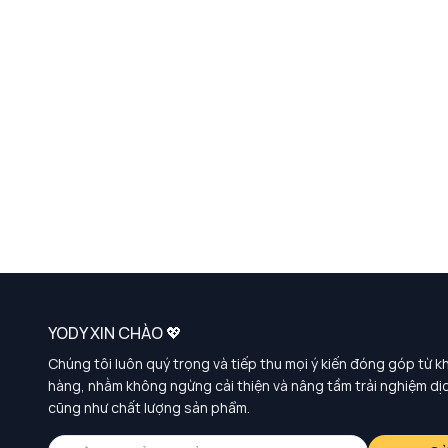
YODY XIN CHÀO 💖
Chúng tôi luôn quý trọng và tiếp thu mọi ý kiến đóng góp từ k
hàng, nhằm không ngừng cải thiện và nâng tầm trải nghiệm dị
cũng như chất lượng sản phẩm.