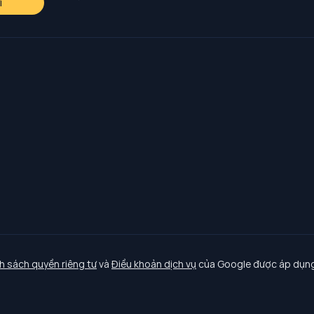
i
h sách quyền riêng tư
và
Điều khoản dịch vụ
của Google được áp dụng