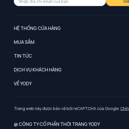
Gử
HỆ THỐNG CỬA HÀNG
MUA SẮM
Nam
TIN TỨC
Nữ
DỊCH VỤ KHÁCH HÀNG
Trẻ em
Chính sách khách hàng thân thiết
VỀ YODY
Đồng phục
Chính sách đổi trả
Giới thiệu
Chính sách bảo vệ dữ liệu cá nhân
Tuyển dụng
Trang web này được bảo vệ bởi reCAPTCHA của Google.
Chín
Chính sách thanh toán, giao nhận
@ CÔNG TY CỔ PHẦN THỜI TRANG YODY