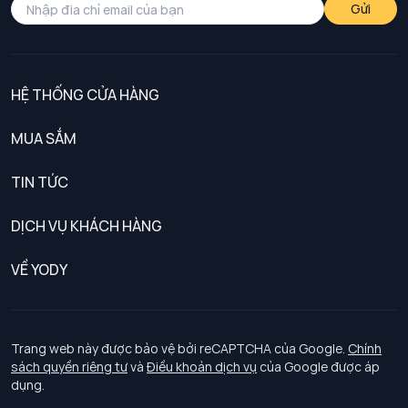
Gửi
HỆ THỐNG CỬA HÀNG
MUA SẮM
Nam
TIN TỨC
Nữ
DỊCH VỤ KHÁCH HÀNG
Trẻ em
Chính sách khách hàng thân thiết
VỀ YODY
Đồng phục
Chính sách đổi trả
Giới thiệu
Chính sách bảo vệ dữ liệu cá nhân
Tuyển dụng
Trang web này được bảo vệ bởi reCAPTCHA của Google.
Chính
sách quyền riêng tư
và
Điều khoản dịch vụ
của Google được áp
Chính sách thanh toán, giao nhận
dụng.