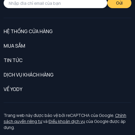
Gửi
HỆ THỐNG CỬA HÀNG
MUA SẮM
Nam
TIN TỨC
Nữ
DỊCH VỤ KHÁCH HÀNG
Trẻ em
Chính sách khách hàng thân thiết
VỀ YODY
Đồng phục
Chính sách đổi trả
Giới thiệu
Chính sách bảo vệ dữ liệu cá nhân
Tuyển dụng
Trang web này được bảo vệ bởi reCAPTCHA của Google.
Chính
sách quyền riêng tư
và
Điều khoản dịch vụ
của Google được áp
Chính sách thanh toán, giao nhận
dụng.