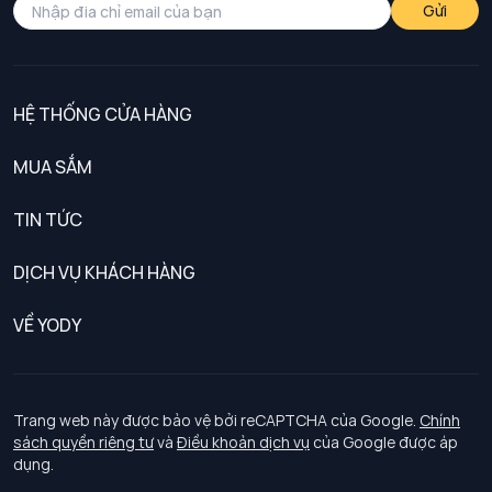
Gửi
HỆ THỐNG CỬA HÀNG
MUA SẮM
Nam
TIN TỨC
Nữ
DỊCH VỤ KHÁCH HÀNG
Trẻ em
Chính sách khách hàng thân thiết
VỀ YODY
Đồng phục
Chính sách đổi trả
Giới thiệu
Chính sách bảo vệ dữ liệu cá nhân
Tuyển dụng
Trang web này được bảo vệ bởi reCAPTCHA của Google.
Chính
sách quyền riêng tư
và
Điều khoản dịch vụ
của Google được áp
Chính sách thanh toán, giao nhận
dụng.