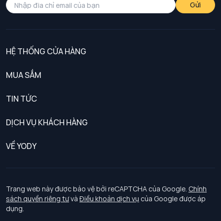
Gửi
HỆ THỐNG CỬA HÀNG
MUA SẮM
Nam
TIN TỨC
Nữ
DỊCH VỤ KHÁCH HÀNG
Trẻ em
Chính sách khách hàng thân thiết
VỀ YODY
Đồng phục
Chính sách đổi trả
Giới thiệu
Chính sách bảo vệ dữ liệu cá nhân
Tuyển dụng
Trang web này được bảo vệ bởi reCAPTCHA của Google.
Chính
sách quyền riêng tư
và
Điều khoản dịch vụ
của Google được áp
Chính sách thanh toán, giao nhận
dụng.