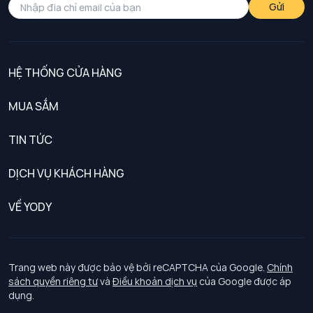
Gửi
HỆ THỐNG CỬA HÀNG
MUA SẮM
Nam
TIN TỨC
Nữ
DỊCH VỤ KHÁCH HÀNG
Trẻ em
Chính sách khách hàng thân thiết
VỀ YODY
Đồng phục
Chính sách đổi trả
Giới thiệu
Chính sách bảo vệ dữ liệu cá nhân
Tuyển dụng
Trang web này được bảo vệ bởi reCAPTCHA của Google.
Chính
sách quyền riêng tư
và
Điều khoản dịch vụ
của Google được áp
Chính sách thanh toán, giao nhận
dụng.