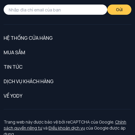
Gửi
HỆ THỐNG CỬA HÀNG
MUA SẮM
Nam
TIN TỨC
Nữ
DỊCH VỤ KHÁCH HÀNG
Trẻ em
Chính sách khách hàng thân thiết
VỀ YODY
Đồng phục
Chính sách đổi trả
Giới thiệu
Chính sách bảo vệ dữ liệu cá nhân
Tuyển dụng
Trang web này được bảo vệ bởi reCAPTCHA của Google.
Chính
sách quyền riêng tư
và
Điều khoản dịch vụ
của Google được áp
Chính sách thanh toán, giao nhận
dụng.